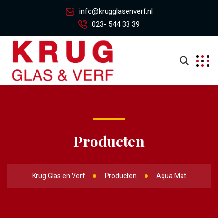
info@krugglasenverf.nl
023- 544 33 39
Producten
Krug Glas en Verf
Producten
Aqua Mat