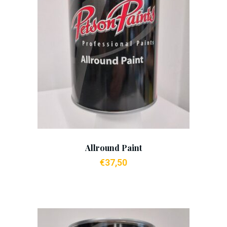
Add To Cart
Allround Paint
€
37,50