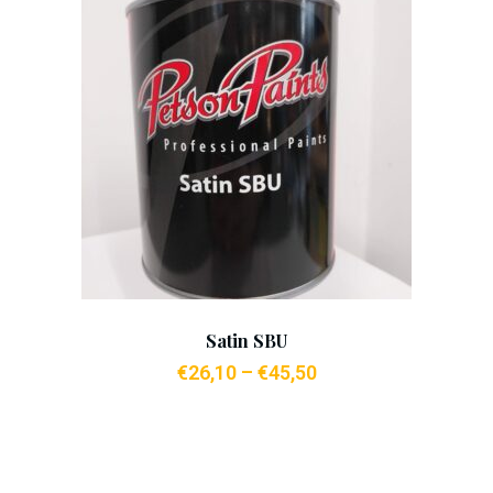
Add To Cart
Satin SBU
€
26,10
–
€
45,50