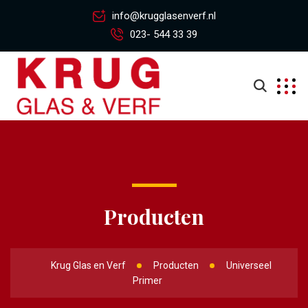
info@krugglasenverf.nl
023- 544 33 39
Producten
Krug Glas en Verf
Producten
Universeel
Primer