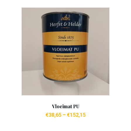
Add To Cart
Vloeimat PU
€
38,65
–
€
152,15