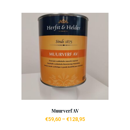
Add To Cart
Muurverf AV
€
59,60
–
€
128,95